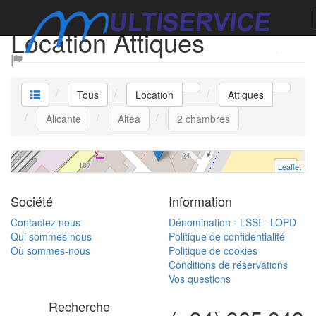
Ático Antares
Location Attiques
Attique
Altea
2 chambres | 4 occupants
Tous
Location
Attiques
Réf. 1021 | Location
Alicante
Altea
2 chambres
Leaflet
+
−
Société
Information
Contactez nous
Dénomination - LSSI - LOPD
Qui sommes nous
Politique de confidentialité
Où sommes-nous
Politique de cookies
Conditions de réservations
Vos questions
Recherche