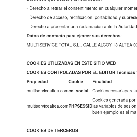
- Derecho a retirar el consentimiento en cualquier mome
- Derecho de acceso, rectificación, portabilidad y supresi
- Derecho a presentar una reclamación ante la Autoridad
Datos de contacto para ejercer sus derechos
:
MULTISERVICE TOTAL S.L.. CALLE ALCOY 13 ALTEA 035
COOKIES UTILIZADAS EN ESTE SITIO WEB
COOKIES CONTROLADAS POR EL EDITOR Técnicas y
Propiedad
Cookie
Finalidad
multiservicealtea.com
cc_social
Cookienecesariaparalau
Cookies generada por l
multiservicealtea.com
PHPSESSID
las variables de sesió
buen ejemplo es el man
COOKIES DE TERCEROS