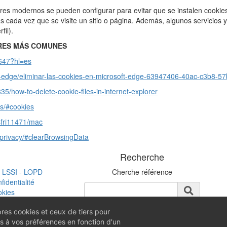
s modernos se pueden configurar para evitar que se instalen cookies e
cada vez que se visite un sitio o página. Además, algunos servicios y
fil).
RES MÁS COMUNES
5647?hl=es
oft-edge/eliminar-las-cookies-en-microsoft-edge-63947406-40ac-c3b8
35/how-to-delete-cookie-files-in-internet-explorer
es/#cookies
/sfri11471/mac
d-privacy/#clearBrowsingData
Recherche
- LSSI - LOPD
Cherche référence
fidentialité
okies
réservations
es cookies et ceux de tiers pour
es à vos préférences en fonction d'un