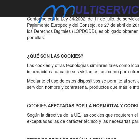
INFORMACIÓN SOBRE COOKIES
Conforme con la Ley 34/2002, de 11 de julio, de servicio
Parlamento Europeo y del Consejo, de 27 de abril de 20
los Derechos Digitales (LOPDGDD), es obligado obtener 
por ellas.
¿QUÉ SON LAS COOKIES?
Las cookies y otras tecnologías similares tales como lo
información acerca de sus visitantes, así como para ofrec
Mediante el uso de estos dispositivos se permite al serv
servidor, nombre y contraseña, productos que más le int
COOKIES
AFECTADAS POR LA NORMATIVA Y COOK
Según la directiva de la UE, las cookies que requieren el
exceptuadas las de carácter técnico y las necesarias para