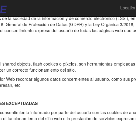
Locatio
s de la sociedad de la información y de comercio electrónico (LSSI), e
16, General de Protección de Datos (GDPR) y la Ley Orgánica 3/2018, 
el consentimiento expreso del usuario de todas las páginas web que u
cal shared objects, flash cookies o píxeles, son herramientas empleada
er un correcto funcionamiento del sitio.
idor Web recordar algunos datos concernientes al usuario, como sus pre
eresan, etc.
IES EXCEPTUADAS
 consentimiento informado por parte del usuario son las cookies de analí
 el funcionamiento del sitio web o la prestación de servicios expresame