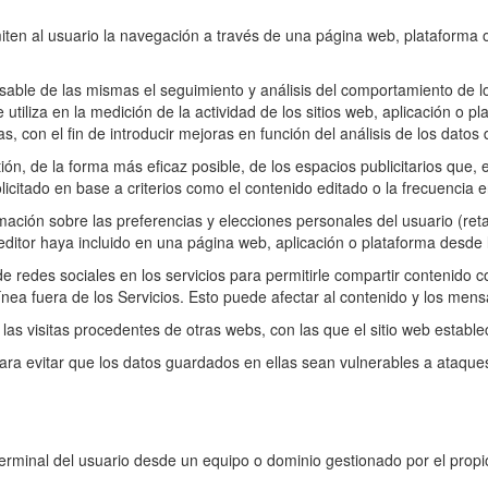
ten al usuario la navegación a través de una página web, plataforma o a
sable de las mismas el seguimiento y análisis del comportamiento de lo
utiliza en la medición de la actividad de los sitios web, aplicación o p
as, con el fin de introducir mejoras en función del análisis de los datos
ión, de la forma más eficaz posible, de los espacios publicitarios que,
olicitado en base a criterios como el contenido editado o la frecuencia
mación sobre las preferencias y elecciones personales del usuario (reta
 editor haya incluido en una página web, aplicación o plataforma desde la
 de redes sociales en los servicios para permitirle compartir contenido
ínea fuera de los Servicios. Esto puede afectar al contenido y los mensa
as visitas procedentes de otras webs, con las que el sitio web establec
ara evitar que los datos guardados en ellas sean vulnerables a ataques
erminal del usuario desde un equipo o dominio gestionado por el propio 