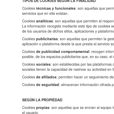
TIPOS DE COOKIES SEGÚN LA FINALIDAD
Cookies
técnicas y funcionales
: son aquellas que permi
servicios que en ella existan.
Cookies
analíticas
: son aquellas que permiten al respon
La información recogida mediante este tipo de cookies se 
de los usuarios de dichos sitios, aplicaciones y plataform
Cookies
publicitarias
: son aquellas que permiten la gest
aplicación o plataforma desde la que presta el servicio s
Cookies
de publicidad comportamental
: recogen infor
posible, de los espacios publicitarios que, en su caso, el
Cookies
sociales
: son establecidas por las plataformas
sociales tienen la capacidad de rastrear su actividad en l
Cookies
de afiliados
: permiten hacer un seguimiento de l
Cookies
de seguridad
: almacenan información cifrada p
SEGÚN LA PROPIEDAD
Cookies
propias
: son aquellas que se envían al equipo t
el usuario.