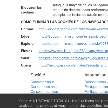
Aunque la mayoría de los navegadore
Bloquear las
manualde determinadas preferencias 
cookies
ejemplo, los inicios de sesión con per
CÓMO ELIMINAR LAS COOKIES DE LOS NAVEGADO
Chrome
http://support.google.com/chrome/answer/9
Edge
https://support.microsoft.com/es-es/micros
Explorer
https://support.microsoft.com/es-es/help/2788
Firefox
https://www.mozilla.org/es-ES/privacy/websit
Safari
https://support.apple.com/es-es/guide/safari
Opera
https://help.opera.com/en/latest/security-an
Société
Information
Contactez nous
Dénomination 
Qui sommes nous
Politique de con
Où sommes-nous
Politique de co
Conditions de 
Chez MULTISERVICE TOTAL S.L. Nous utilisons nos propr
Vos questions
analyser nos services et vous montrer des publicités lié