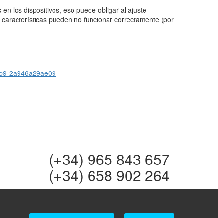
n los dispositivos, eso puede obligar al ajuste
 características pueden no funcionar correctamente (por
-57b9-2a946a29ae09
(+34) 965 843 657
(+34) 658 902 264
info@multiservicealtea.com
reservas@multiservicealtea.com