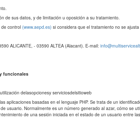
nto.
ón de sus datos, y de limitación u oposición a su tratamiento.
 de control
(www.aepd.es)
si considera que el tratamiento no se ajusta
90 ALICANTE, - 03590 ALTEA (Alacant). E-mail:
info@multiservicea
 funcionales
tilización delasopcionesy serviciosdelsitioweb
as aplicaciones basadas en el lenguaje PHP. Se trata de un identifica
n de usuario. Normalmente es un número generado al azar, cómo se utili
tenimiento de una sesión iniciada en el estado de un usuario entre la