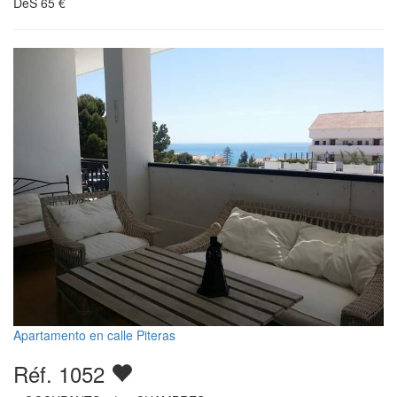
DèS
65
€
Apartamento en calle Piteras
Réf. 1052