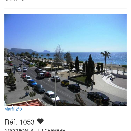
Marfil 2º8
Réf. 1053
2
OCCUPANTS |
1
CHAMBRE