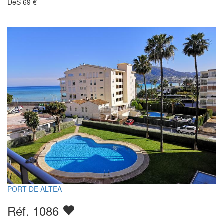
DèS
69
€
PORT DE ALTEA
Réf. 1086